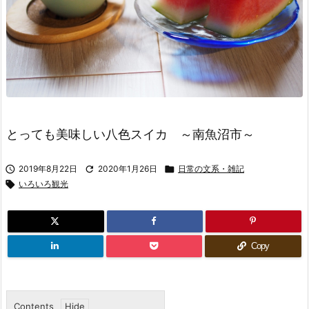
とっても美味しい八色スイカ ～南魚沼市～

2019年8月22日

2020年1月26日

日常の文系・雑記

いろいろ観光
Copy
Contents