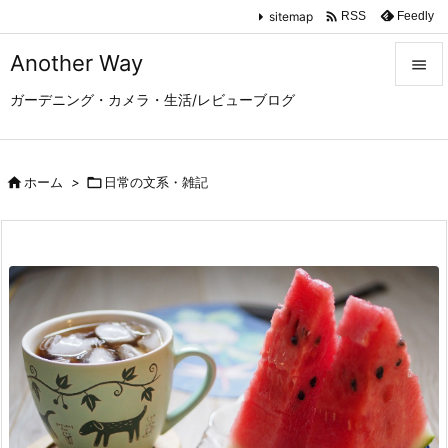

sitemap
Feedly
RSS
Another Way

ガーデニング・カメラ・生活/レビューブログ

メニュ

サイド

ホーム
>

日常の文系・雑記

前へ

次へ

検索