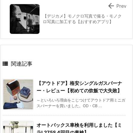

Prev
【デジカメ】モノクロ写真で撮る・モノク
ロ写真に加工する【おすすめアプリ】

関連記事
【アウトドア】格安シングルガスバーナ
ー・レビュー【初めての炊飯で大失敗】
～といろいろ理由をこじつけてアウトドア用ミニガ
スバーナーを買いました。OD・CB ...
オートバックス車検を利用しました【ミ
ラL275S 4回目の車検】