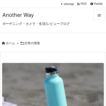

sitemap
Feedly
RSS
Another Way

ガーデニング・カメラ・生活/レビューブログ

メニュ

サイド

ホーム
>

日常の理系

前へ

次へ

検索