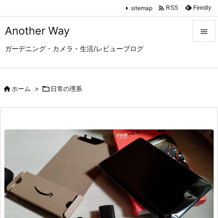

sitemap
Feedly
RSS
Another Way

ガーデニング・カメラ・生活/レビューブログ

メニュ

サイド

ホーム
>

日常の理系

前へ

次へ

検索