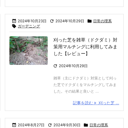

2024年10月23日

2024年10月29日

日常の理系

ガーデニング
刈った芝を雑草（ドクダミ）対
策用マルチングに利用してみま
した【レビュー】

2024年10月29日
雑草（主にドクダミ）対策として刈っ
た芝でドクダミをマルチングしてみま
した。その結果と良いと ...
記事を読む
刈った芝 ...

2024年8月27日

2024年9月30日

日常の理系