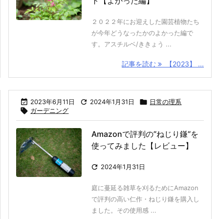
ト【よかった編】
２０２２年にお迎えした園芸植物たち
が今年どうなったかのよかった編で
す。アスチルベ/ききょう ...
記事を読む
【2023】 ...

2023年6月11日

2024年1月31日

日常の理系

ガーデニング
Amazonで評判の”ねじり鎌”を
使ってみました【レビュー】

2024年1月31日
庭に蔓延る雑草を刈るためにAmazon
で評判の高い仁作・ねじり鎌を購入し
ました。その使用感 ...