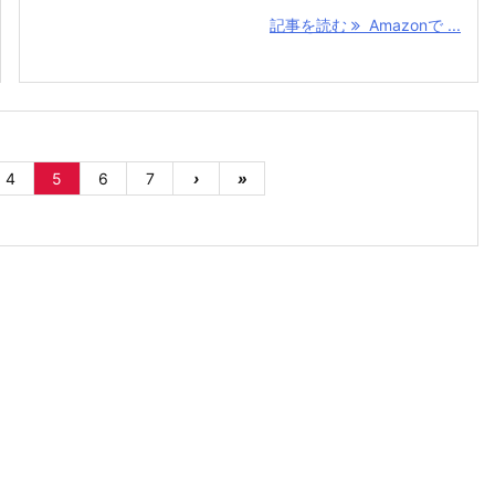
記事を読む
Amazonで ...
4
5
6
7
›
»