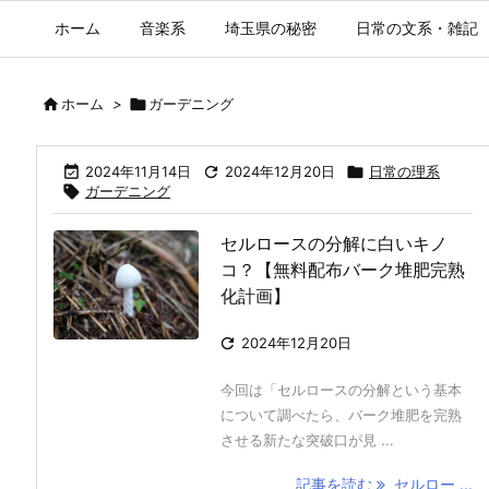
ホーム
音楽系
埼玉県の秘密
日常の文系・雑記

ホーム
>

ガーデニング

2024年11月14日

2024年12月20日

日常の理系

ガーデニング
セルロースの分解に白いキノ
コ？【無料配布バーク堆肥完熟
化計画】

2024年12月20日
今回は「セルロースの分解という基本
について調べたら、バーク堆肥を完熟
させる新たな突破口が見 ...
記事を読む
セルロー ...