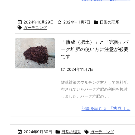

2024年10月29日

2024年11月7日

日常の理系

ガーデニング
「熟成（肥土）」と「完熟」バ
ーク堆肥の使い方に注意が必要
です

2024年11月7日
雑草対策のマルチング材として無料配
布されていたバーク堆肥の利用を検討
しました。バーク堆肥の ...
記事を読む
「熟成（ ...

2024年9月30日

日常の理系

ガーデニング