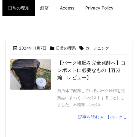
日常の理系
経済
Access
Privacy Policy

2024年11月7日

日常の理系

ガーデニング
【バーク堆肥を完全発酵へ】コ
ンポストに必要なもの【容器
編 レビュー】
自治体で配布しているバーク堆肥を完
熟品にすべくコンポストすることにし
ました。不織布コンポス ...
記事を読む
【バーク ...