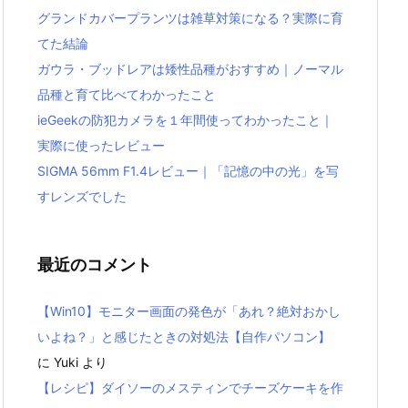
グランドカバープランツは雑草対策になる？実際に育
てた結論
ガウラ・ブッドレアは矮性品種がおすすめ｜ノーマル
品種と育て比べてわかったこと
ieGeekの防犯カメラを１年間使ってわかったこと｜
実際に使ったレビュー
SIGMA 56mm F1.4レビュー｜「記憶の中の光」を写
すレンズでした
最近のコメント
【Win10】モニター画面の発色が「あれ？絶対おかし
いよね？」と感じたときの対処法【自作パソコン】
に
Yuki
より
【レシピ】ダイソーのメスティンでチーズケーキを作