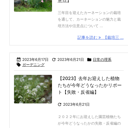
意点】
三年目を迎えたカーネーションの栽培
を通して、カーネーションの魅力と栽
培方法や注意点について ...
記事を読む
【栽培三 ...

2023年6月17日

2023年6月21日

日常の理系

ガーデニング
【2023】去年お迎えした植物
たちが今年どうなったかリポー
ト【失敗・反省編】

2023年6月21日
２０２２年にお迎えした園芸植物たち
が今年どうなったかの失敗・反省編の