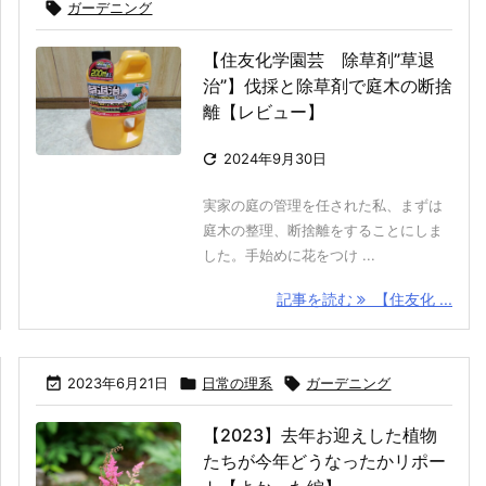

ガーデニング
【住友化学園芸 除草剤”草退
治”】伐採と除草剤で庭木の断捨
離【レビュー】

2024年9月30日
実家の庭の管理を任された私、まずは
庭木の整理、断捨離をすることにしま
した。手始めに花をつけ ...
記事を読む
【住友化 ...

2023年6月21日

日常の理系

ガーデニング
【2023】去年お迎えした植物
たちが今年どうなったかリポー