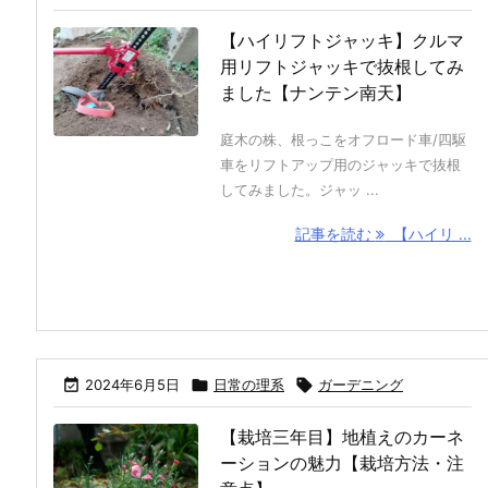
【ハイリフトジャッキ】クルマ
用リフトジャッキで抜根してみ
ました【ナンテン南天】
庭木の株、根っこをオフロード車/四駆
車をリフトアップ用のジャッキで抜根
してみました。ジャッ ...
記事を読む
【ハイリ ...

2024年6月5日

日常の理系

ガーデニング
【栽培三年目】地植えのカーネ
ーションの魅力【栽培方法・注