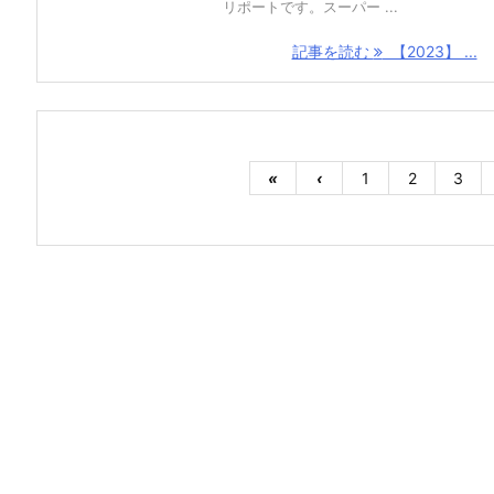
リポートです。スーパー ...
記事を読む
【2023】 ...
«
‹
1
2
3