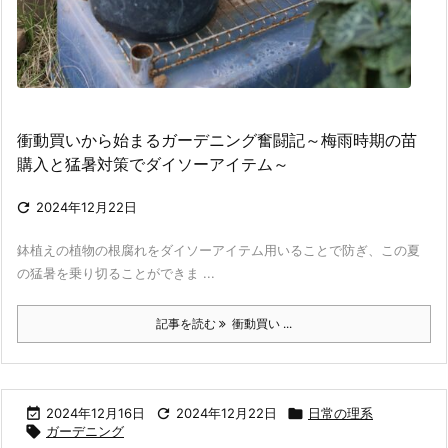
衝動買いから始まるガーデニング奮闘記～梅雨時期の苗
購入と猛暑対策でダイソーアイテム～

2024年12月22日
鉢植えの植物の根腐れをダイソーアイテム用いることで防ぎ、この夏
の猛暑を乗り切ることができま ...
記事を読む
衝動買い ...

2024年12月16日

2024年12月22日

日常の理系

ガーデニング