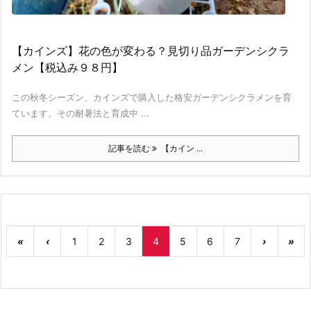
【カインズ】花の色が変わる？見切り品ガーデンシクラ
メン【税込み９８円】
この秋冬シーズン、カインズで購入した格安ガーデンシクラメンを育
ています。その耐暑法と育成中 ...
記事を読む
【カイン ...
«
‹
1
2
3
4
5
6
7
›
»