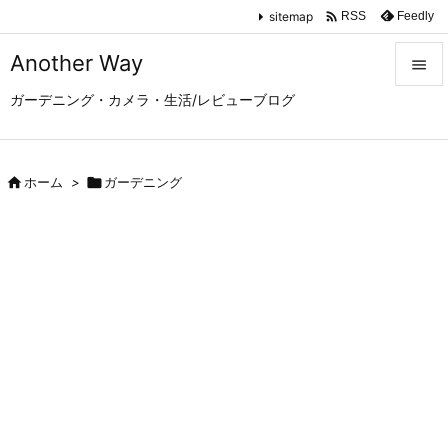

sitemap
Feedly
RSS
Another Way

ガーデニング・カメラ・生活/レビューブログ

メニュ

サイド

ホーム
>

ガーデニング

前へ

次へ

検索