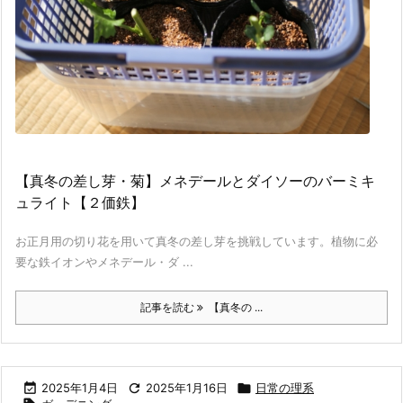
【真冬の差し芽・菊】メネデールとダイソーのバーミキ
ュライト【２価鉄】
お正月用の切り花を用いて真冬の差し芽を挑戦しています。植物に必
要な鉄イオンやメネデール・ダ ...
記事を読む
【真冬の ...

2025年1月4日

2025年1月16日

日常の理系