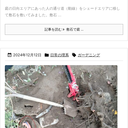
庭の日向エリアにあった人の通り道（動線）をシェードエリアに移し
て敷石を敷いてみました。敷石 ...
記事を読む
敷石で庭 ...

2024年12月12日

日常の理系

ガーデニング