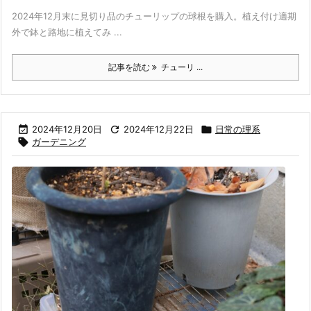
2024年12月末に見切り品のチューリップの球根を購入。植え付け適期
外で鉢と路地に植えてみ ...
記事を読む
チューリ ...

2024年12月20日

2024年12月22日

日常の理系

ガーデニング