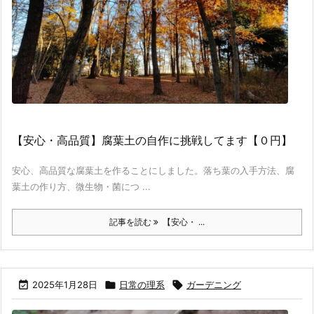
【安心・高品質】腐葉土の自作に挑戦してます【０円】
安心、高品質な腐葉土を作ることにしました。落ち葉の入手方法、腐
葉土の作り方、微生物・菌につ ...
記事を読む
【安心・ ...

2025年1月28日

日常の理系

ガーデニング