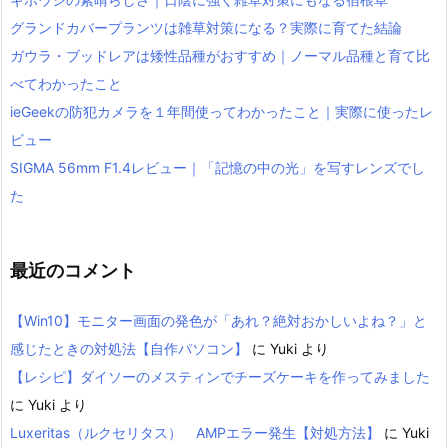
グランドカバープランツは雑草対策になる？実際に育てた結論
ガウラ・ブッドレアは矮性品種がおすすめ｜ノーマル品種と育て比
べてわかったこと
ieGeekの防犯カメラを１年間使ってわかったこと｜実際に使ったレ
ビュー
SIGMA 56mm F1.4レビュー｜「記憶の中の光」を写すレンズでし
た
最近のコメント
【Win10】モニター画面の発色が「あれ？絶対おかしいよね？」と
感じたときの対処法【自作パソコン】
に
Yuki
より
【レシピ】ダイソーのメスティンでチーズケーキを作ってみました
に
Yuki
より
Luxeritas（ルクセリタス） AMPエラー発生【対処方法】
に
Yuki