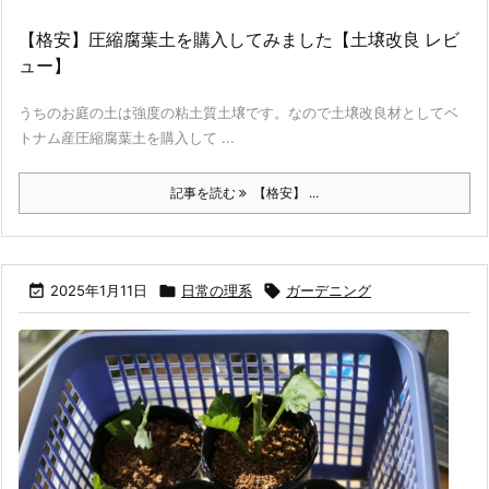
【格安】圧縮腐葉土を購入してみました【土壌改良 レビ
ュー】
うちのお庭の土は強度の粘土質土壌です。なので土壌改良材としてベ
トナム産圧縮腐葉土を購入して ...
記事を読む
【格安】 ...

2025年1月11日

日常の理系

ガーデニング