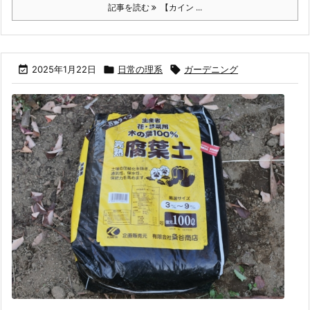
記事を読む
【カイン ...

2025年1月22日

日常の理系

ガーデニング