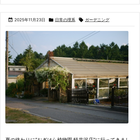

2025年11月23日

日常の理系

ガーデニング
夏の終わりに”おぎはら植物園 軽井沢店”に行ってきまし