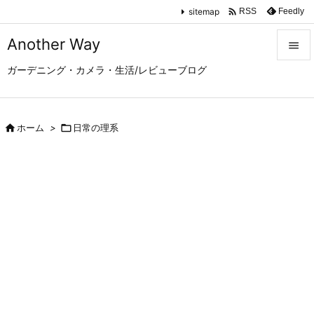

sitemap
Feedly
RSS
Another Way

ガーデニング・カメラ・生活/レビューブログ

メニュ

サイド

ホーム
>

日常の理系

前へ

次へ

検索