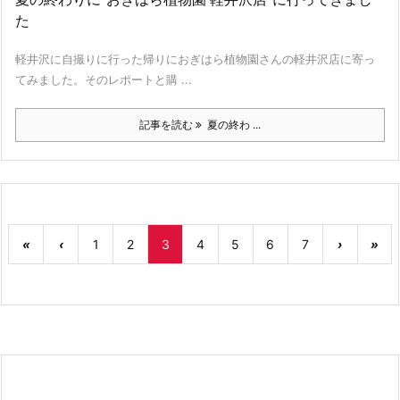
た
軽井沢に自撮りに行った帰りにおぎはら植物園さんの軽井沢店に寄っ
てみました。そのレポートと購 ...
記事を読む
夏の終わ ...
«
‹
1
2
3
4
5
6
7
›
»