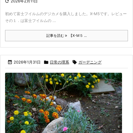

2026年2月11日
初めて富士フイルムのデジカメを購入しました。X-M5です。レビュー
その１．は富士フイルムの ...
記事を読む
【X-M５ ...

2026年1月31日

日常の理系

ガーデニング