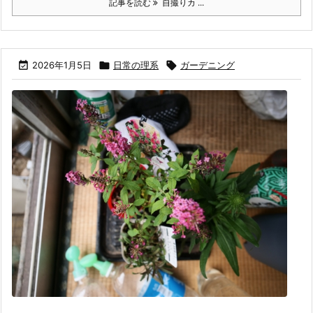
記事を読む
自撮りカ ...

2026年1月5日

日常の理系

ガーデニング