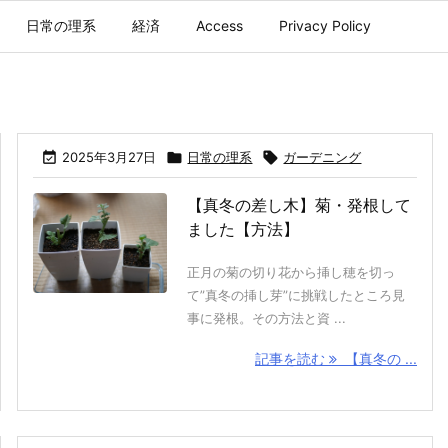
日常の理系
経済
Access
Privacy Policy

2025年3月27日

日常の理系

ガーデニング
【真冬の差し木】菊・発根して
ました【方法】
正月の菊の切り花から挿し穂を切っ
て”真冬の挿し芽”に挑戦したところ見
事に発根。その方法と資 ...
記事を読む
【真冬の ...