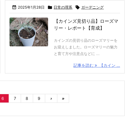

2025年1月28日

日常の理系

ガーデニング
【カインズ見切り品】ローズマ
リー・レポート【育成】
カインズの見切り品のローズマリーを
お迎えしました。ローズマリーの魅力
と育て方や注意点などに ...
記事を読む
【カイン ...
6
7
8
9
›
»