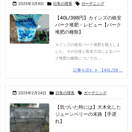

2025年3月9日

日常の理系

ガーデニング
【40L/398円】カインズの格安
バーク堆肥・レビュー【バーク
堆肥の種類】
カインズの格安バーク堆肥を購入しま
した。その仕様と製造方法によるバー
ク堆肥の種類についての ...
記事を読む
【40L/39 ...

2025年2月24日

日常の理系

ガーデニング
【気づいた時には】大木化した
ジューンベリーの末路【手遅
れ】