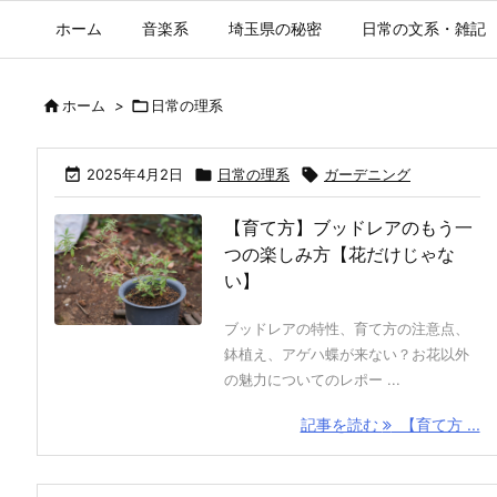
ホーム
音楽系
埼玉県の秘密
日常の文系・雑記

ホーム
>

日常の理系

2025年4月2日

日常の理系

ガーデニング
【育て方】ブッドレアのもう一
つの楽しみ方【花だけじゃな
い】
ブッドレアの特性、育て方の注意点、
鉢植え、アゲハ蝶が来ない？お花以外
の魅力についてのレポー ...
記事を読む
【育て方 ...