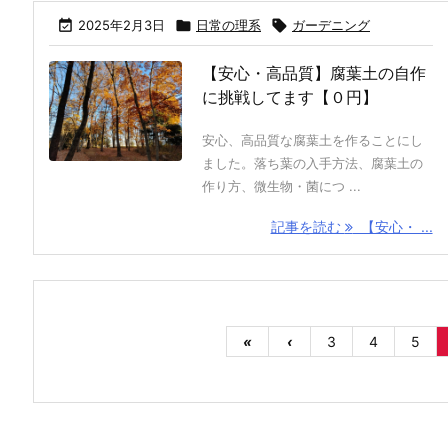

2025年2月3日

日常の理系

ガーデニング
【安心・高品質】腐葉土の自作
に挑戦してます【０円】
安心、高品質な腐葉土を作ることにし
ました。落ち葉の入手方法、腐葉土の
作り方、微生物・菌につ ...
記事を読む
【安心・ ...
«
‹
3
4
5