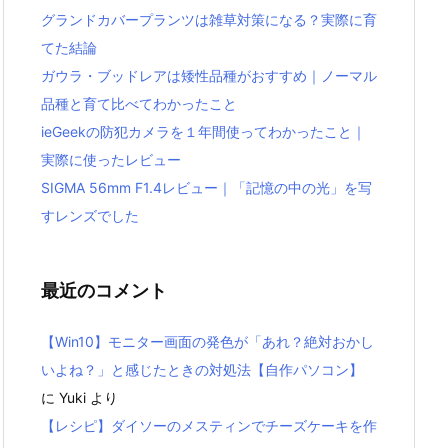
グランドカバープランツは雑草対策になる？実際に育
てた結論
ガウラ・ブッドレアは矮性品種がおすすめ｜ノーマル
品種と育て比べてわかったこと
ieGeekの防犯カメラを１年間使ってわかったこと｜
実際に使ったレビュー
SIGMA 56mm F1.4レビュー｜「記憶の中の光」を写
すレンズでした
最近のコメント
【Win10】モニター画面の発色が「あれ？絶対おかし
いよね？」と感じたときの対処法【自作パソコン】
に
Yuki
より
【レシピ】ダイソーのメスティンでチーズケーキを作