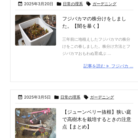

2025年3月20日

日常の理系

ガーデニング
フジバカマの株分けをしまし
た。【闇を暴く】
三年前に地植えしたフジバカマの株分
けをこの春しました。株分け方法とフ
ジバカマおもわぬ育成ぶ ...
記事を読む
フジバカ ...

2025年3月5日

日常の理系

ガーデニング
【ジューンベリー抜根】狭い庭
で高樹木を栽培するときの注意
点【まとめ】