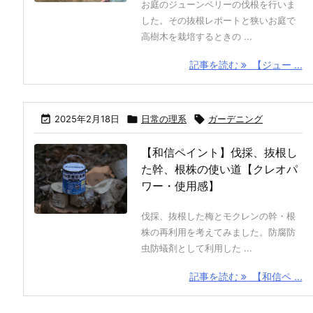
お庭のジューンベリーの伐根を行いま
した。その抜根レポートと狭いお庭で
高樹木を栽培するときの ...
記事を読む
【ジュー ...

2025年2月18日

日常の理系

ガーデニング
【和信ペイント】伐採、抜根し
た幹、根株の使い道【クレオパ
ワー・使用感】
伐採、抜根した梅とモクレンの幹・根
株の再利用を考えてみました。防腐防
虫防蟻剤として利用した ...
記事を読む
【和信ペ ...