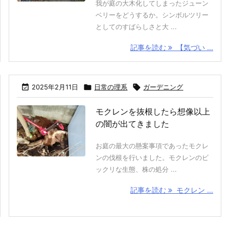
我が庭の大木化してしまったジューン
ベリーをどうするか。シンボルツリー
としてのすばらしさと大 ...
記事を読む
【気づい ...

2025年2月11日

日常の理系

ガーデニング
モクレンを抜根したら想像以上
の闇が出てきました
お庭の最大の懸案事項であったモクレ
ンの伐根を行いました。モクレンのビ
ックリな生態、株の処分 ...
記事を読む
モクレン ...